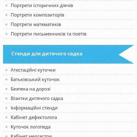
Портрети історичних діячів
Портрети композиторів
Портрети математиків
Портрети письменників та поетів
Стенди для дитячого садка
Атестаційні куточки
Батьківський куточок
Безпека на дорозі
Візитки дитячого садка
Інформаційні стенди
Кабінет дефектолога
Куточок логопеда
Кабінет медсестри