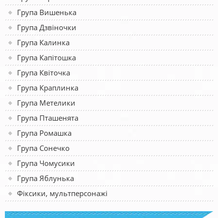
Група Вишенька
Група Дзвіночки
Група Калинка
Група Капітошка
Група Квіточка
Група Краплинка
Група Метелики
Група Пташенята
Група Ромашка
Група Сонечко
Група Чомусики
Група Яблунька
Фіксики, мультперсонажі