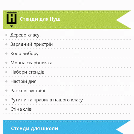
Стенди для Нуш
Дерево класу.
Зарядний пристрій
Коло вибору
Мовна скарбничка
Набори стендів
Настрій дня
Ранкові зустрічі
Рутини та правила нашого класу
Стіна слів
Стенди для школи