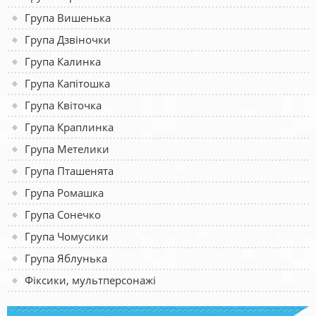
Група Вишенька
Група Дзвіночки
Група Калинка
Група Капітошка
Група Квіточка
Група Краплинка
Група Метелики
Група Пташенята
Група Ромашка
Група Сонечко
Група Чомусики
Група Яблунька
Фіксики, мультперсонажі