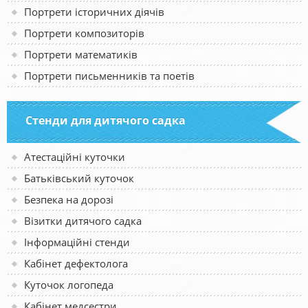
Портрети історичних діячів
Портрети композиторів
Портрети математиків
Портрети письменників та поетів
Стенди для дитячого садка
Атестаційні куточки
Батьківський куточок
Безпека на дорозі
Візитки дитячого садка
Інформаційні стенди
Кабінет дефектолога
Куточок логопеда
Кабінет медсестри