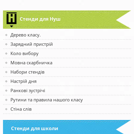
Стенди для Нуш
Дерево класу.
Зарядний пристрій
Коло вибору
Мовна скарбничка
Набори стендів
Настрій дня
Ранкові зустрічі
Рутини та правила нашого класу
Стіна слів
Стенди для школи