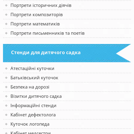
Портрети історичних діячів
Портрети композиторів
Портрети математиків
Портрети письменників та поетів
Стенди для дитячого садка
Атестаційні куточки
Батьківський куточок
Безпека на дорозі
Візитки дитячого садка
Інформаційні стенди
Кабінет дефектолога
Куточок логопеда
Кабінет медсестри