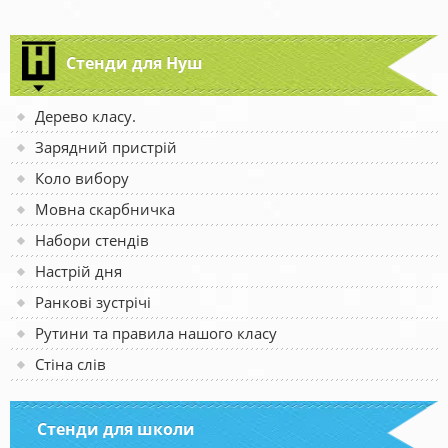
Стенди для Нуш
Дерево класу.
Зарядний пристрій
Коло вибору
Мовна скарбничка
Набори стендів
Настрій дня
Ранкові зустрічі
Рутини та правила нашого класу
Стіна слів
Стенди для школи