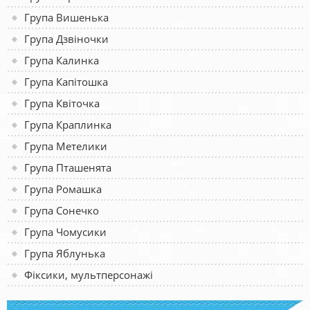
Група Вишенька
Група Дзвіночки
Група Калинка
Група Капітошка
Група Квіточка
Група Краплинка
Група Метелики
Група Пташенята
Група Ромашка
Група Сонечко
Група Чомусики
Група Яблунька
Фіксики, мультперсонажі