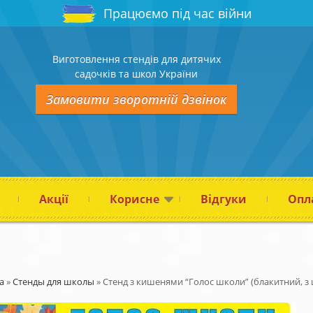
Працюємо під час війни
Виготовлення стендів для дитячих
садочків та школ України
Замовити зворотній дзвінок
Акції
Корисне
Відгуки
Опла
а
»
Стенды для школы
»
Стенд з кишенями “Голос школи” (блакитний, з