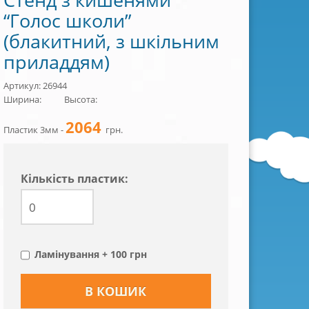
“Голос школи”
(блакитний, з шкільним
приладдям)
Артикул: 26944
Ширина:
Высота:
2064
Пластик 3мм -
грн.
Кiлькiсть пластик:
Ламінування + 100 грн