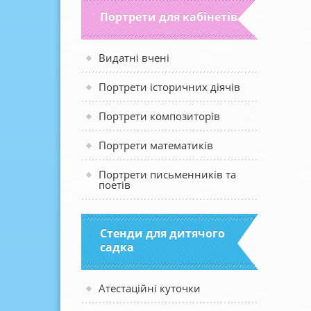
Портрети для кабінетів
Видатні вчені
Портрети історичних діячів
Портрети композиторів
Портрети математиків
Портрети письменників та
поетів
Стенди для дитячого
садка
Атестаційні куточки