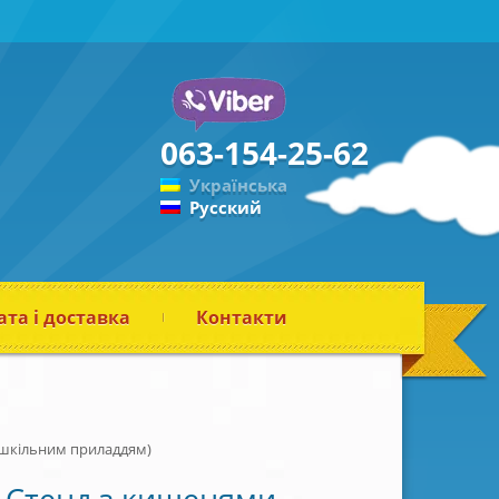
063-154-25-62
Українська
Русский
та і доставка
Контакти
 шкільним приладдям)
Стенд з кишенями