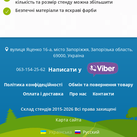
кількість та розмір стенду можна збільшити
Безпечні матеріали та яскраві фарби
вулиця Яценко 16-а, місто Запоріжжя, Запорізька область,
69000, Україна
Написати у
063-154-25-62
Політика конфідеційності
Обмін та повернення товару
Оплата і доставка
Про нас
Контакти
Склад стендів
2015-2026 Всі права захищені
Карта сайта
Українська
Русский