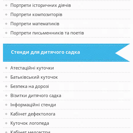
Портрети історичних діячів
Портрети композиторів
Портрети математиків
Портрети письменників та поетів
Стенди для дитячого садка
Атестаційні куточки
Батьківський куточок
Безпека на дорозі
Візитки дитячого садка
Інформаційні стенди
Кабінет дефектолога
Куточок логопеда
Кабінет медсестри