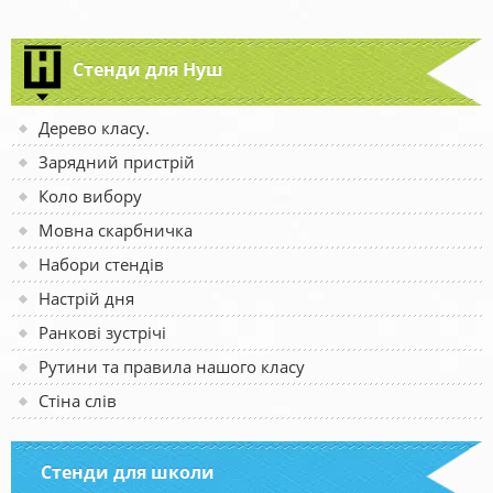
Стенди для Нуш
Дерево класу.
Зарядний пристрій
Коло вибору
Мовна скарбничка
Набори стендів
Настрій дня
Ранкові зустрічі
Рутини та правила нашого класу
Стіна слів
Стенди для школи