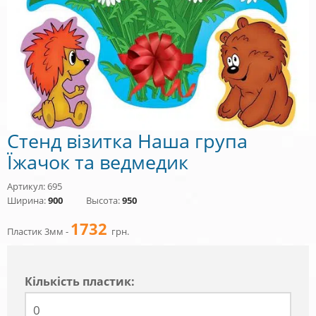
Стенд візитка Наша група
Їжачок та ведмедик
Артикул: 695
Ширина:
900
Высота:
950
1732
Пластик 3мм -
грн.
Кiлькiсть пластик: