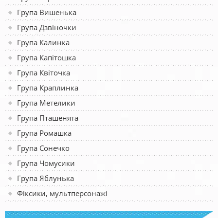
Група Вишенька
Група Дзвіночки
Група Калинка
Група Капітошка
Група Квіточка
Група Краплинка
Група Метелики
Група Пташенята
Група Ромашка
Група Сонечко
Група Чомусики
Група Яблунька
Фіксики, мультперсонажі