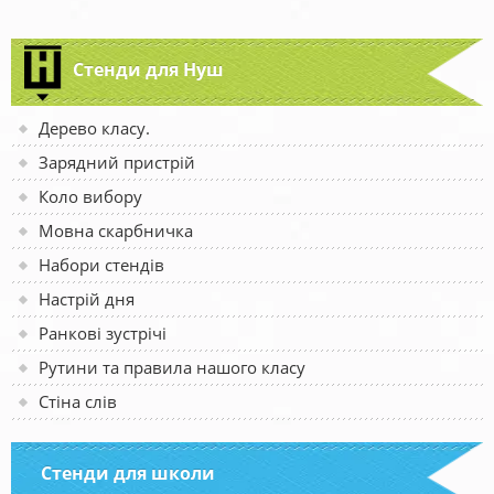
Стенди для Нуш
Дерево класу.
Зарядний пристрій
Коло вибору
Мовна скарбничка
Набори стендів
Настрій дня
Ранкові зустрічі
Рутини та правила нашого класу
Стіна слів
Стенди для школи