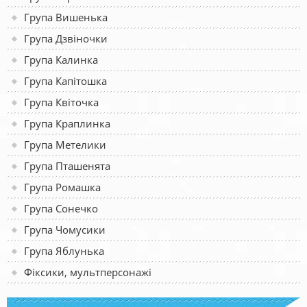
Група Вишенька
Група Дзвіночки
Група Калинка
Група Капітошка
Група Квіточка
Група Краплинка
Група Метелики
Група Пташенята
Група Ромашка
Група Сонечко
Група Чомусики
Група Яблунька
Фіксики, мультперсонажі