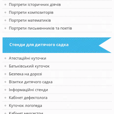
Портрети історичних діячів
Портрети композиторів
Портрети математиків
Портрети письменників та поетів
Стенди для дитячого садка
Атестаційні куточки
Батьківський куточок
Безпека на дорозі
Візитки дитячого садка
Інформаційні стенди
Кабінет дефектолога
Куточок логопеда
Кабінет медсестри