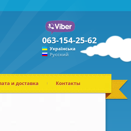
063-154-25-62
Українська
Русский
ата и доставка
Контакты