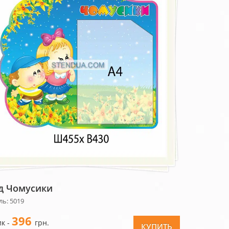
д Чомусики
ль: 5019
396
к -
грн.
КУПИТЬ