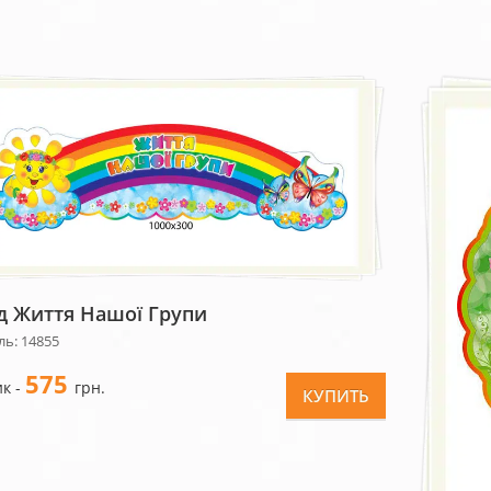
д Життя Нашої Групи
ль: 14855
575
к -
грн.
КУПИТЬ