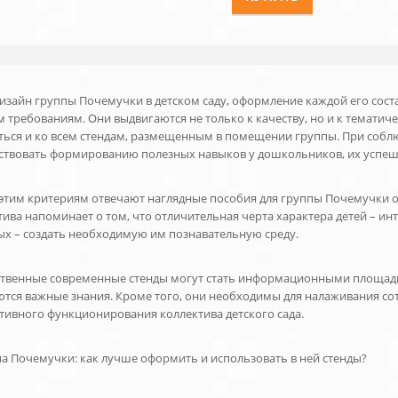
изайн группы Почемучки в детском саду, оформление каждой его сост
м требованиям. Они выдвигаются не только к качеству, но и к темати
ться и ко всем стендам, размещенным в помещении группы. При соблю
ствовать формированию полезных навыков у дошкольников, их успеш
этим критериям отвечают наглядные пособия для группы Почемучки от
тива напоминает о том, что отличительная черта характера детей – и
ых – создать необходимую им познавательную среду.
твенные современные стенды могут стать информационными площадк
ются важные знания. Кроме того, они необходимы для налаживания сот
тивного функционирования коллектива детского сада.
а Почемучки: как лучше оформить и использовать в ней стенды?