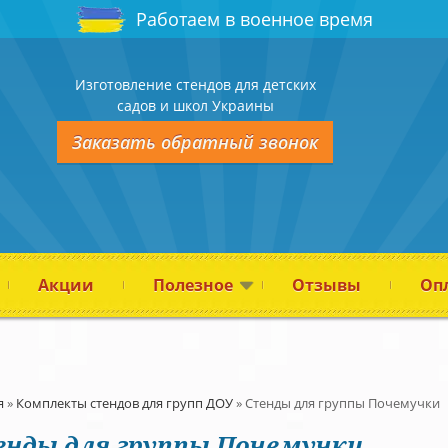
Работаем в военное время
Изготовление стендов для детских
садов и школ Украины
Заказать обратный звонок
Акции
Полезное
Отзывы
Опл
я
»
Комплекты стендов для групп ДОУ
»
Стенды для группы Почемучки
нды для группы Почемучки