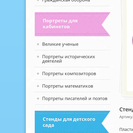
Портреты для
кабинетов
Великие ученые
Портреты исторических
деятелей
Портреты композиторов
Портреты математиков
Портреты писателей и поэтов
Стен
Артику
Стенды для детского
сада
Пласти