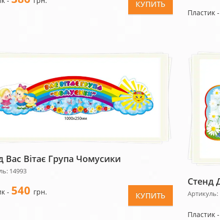
к -
грн.
КУПИТЬ
Пластик 
д Вас Вітає Група Чомусики
ль: 14993
Стенд 
540
к -
грн.
Артикуль:
КУПИТЬ
Пластик 