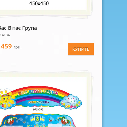
ас Вітає Група
 14184
459
-
грн.
КУПИТЬ