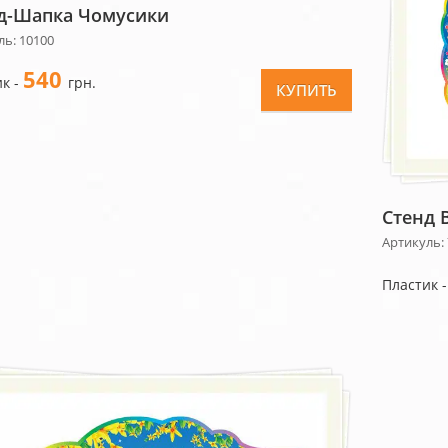
д-Шапка Чомусики
ль: 10100
540
к -
грн.
КУПИТЬ
Стенд 
Артикуль: 
Пластик 