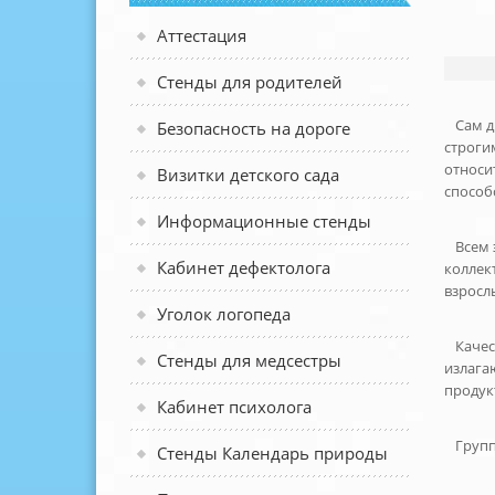
Аттестация
Стенды для родителей
Сам д
Безопасность на дороге
строги
относи
Визитки детского сада
способ
Информационные стенды
Всем 
Кабинет дефектолога
коллек
взросл
Уголок логопеда
Качес
Стенды для медсестры
излага
продук
Кабинет психолога
Групп
Стенды Календарь природы