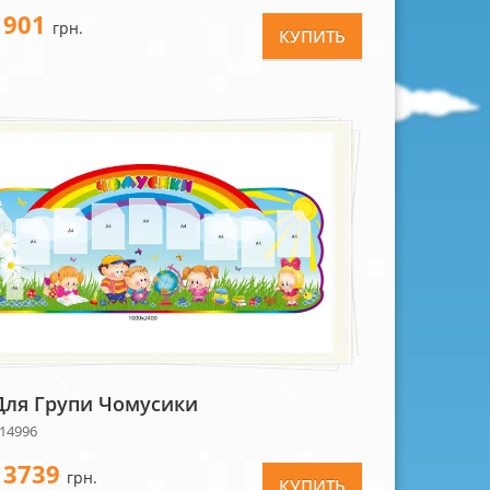
901
-
грн.
КУПИТЬ
Для Групи Чомусики
 14996
3739
-
грн.
КУПИТЬ