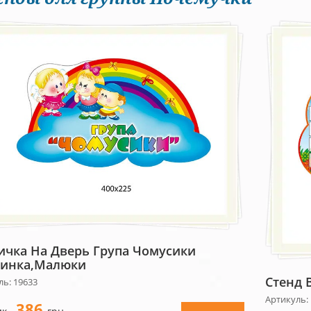
ичка На Дверь Група Чомусики
инка,малюки
Стенд 
ль: 19633
Артикуль:
386