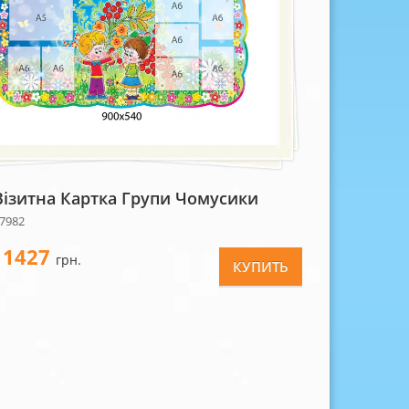
Візитна Картка Групи Чомусики
7982
1427
-
грн.
КУПИТЬ