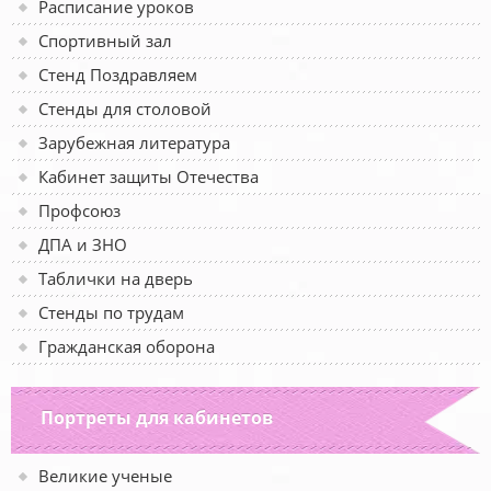
Расписание уроков
Спортивный зал
Стенд Поздравляем
Стенды для столовой
Зарубежная литература
Кабинет защиты Отечества
Профсоюз
ДПА и ЗНО
Таблички на дверь
Стенды по трудам
Гражданская оборона
Портреты для кабинетов
Великие ученые