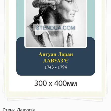
Стенд Лавуаз’є