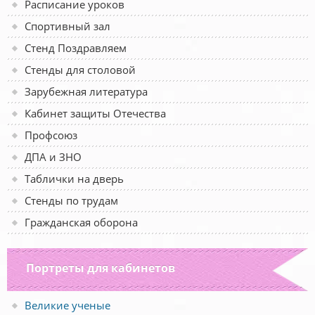
Расписание уроков
Спортивный зал
Стенд Поздравляем
Стенды для столовой
Зарубежная литература
Кабинет защиты Отечества
Профсоюз
ДПА и ЗНО
Таблички на дверь
Стенды по трудам
Гражданская оборона
Портреты для кабинетов
Великие ученые