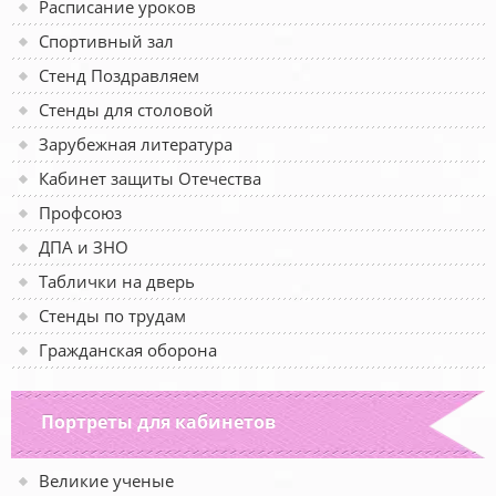
Расписание уроков
Спортивный зал
Стенд Поздравляем
Стенды для столовой
Зарубежная литература
Кабинет защиты Отечества
Профсоюз
ДПА и ЗНО
Таблички на дверь
Стенды по трудам
Гражданская оборона
Портреты для кабинетов
Великие ученые