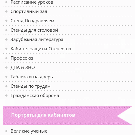
Расписание уроков
Спортивный зал
Стенд Поздравляем
Стенды для столовой
Зарубежная литература
Кабинет защиты Отечества
Профсоюз
ДПА и ЗНО
Таблички на дверь
Стенды по трудам
Гражданская оборона
Портреты для кабинетов
Великие ученые