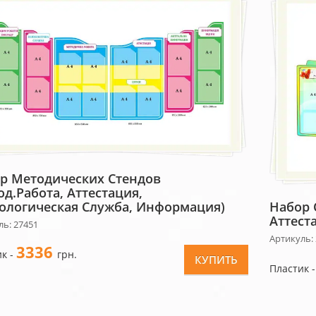
р Методических Стендов
од.работа, Аттестация,
ологическая Служба, Информация)
Набор 
Аттест
ль: 27451
Артикуль:
3336
к -
грн.
КУПИТЬ
Пластик 