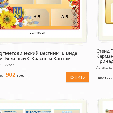
Стенд 
д “Методический Вестник” В Виде
Карман
и, Бежевый С Красным Кантом
Принад
ль: 27629
Артикуль:
902
к -
грн.
КУПИТЬ
Пластик 