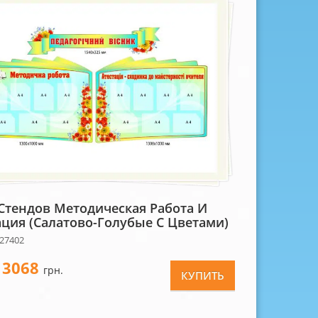
Стендов Методическая Работа И
ация (салатово-Голубые С Цветами)
 27402
3068
-
грн.
КУПИТЬ