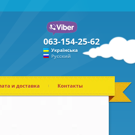
063-154-25-62
Українська
Русский
ата и доставка
Контакты