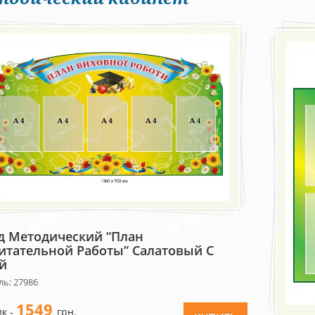
д Методический “План
итательной Работы” Салатовый С
й
ль: 27986
1549
к -
грн.