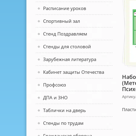
Расписание уроков
Спортивный зал
Стенд Поздравляем
Стенды для столовой
Зарубежная литература
Кабинет защиты Отечества
Набо
(Мет
Профсоюз
Псих
Артику
ДПА и ЗНО
Пласти
Таблички на дверь
Стенды по трудам
Гражданская оборона