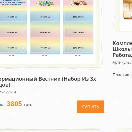
Компле
Школы 
Работа
Артикуль:
Пластик 
рмационный Вестник (набор Из 3х
дов)
ль: 27614
3805
к -
грн.
КУПИТЬ