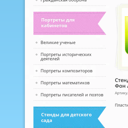
Портреты для
кабинетов
Великие ученые
Портреты исторических
деятелей
Портреты композиторов
Стен
Портреты математиков
Фон 
Артику
Портреты писателей и поэтов
Пласти
Стенды для детского
сада