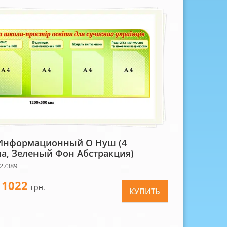
Информационный О Нуш (4
а, Зеленый Фон Абстракция)
 27389
1022
-
грн.
КУПИТЬ