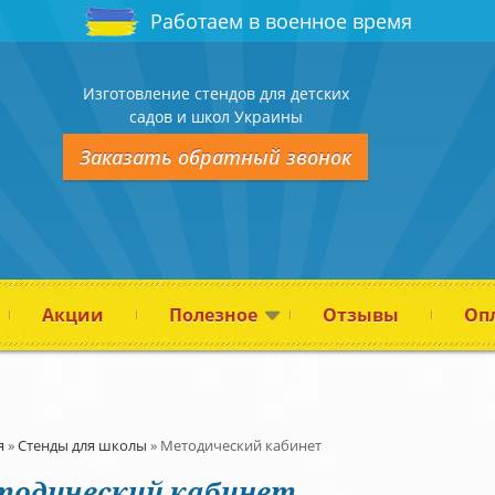
Работаем в военное время
Изготовление стендов для детских
садов и школ Украины
Заказать обратный звонок
Акции
Полезное
Отзывы
Опл
я
»
Стенды для школы
»
Методический кабинет
тодический кабинет