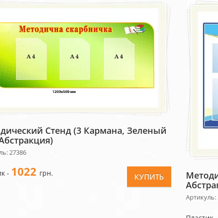
дический Стенд (3 Кармана, Зеленый
Абстракция)
ль: 27386
1022
к -
грн.
Методи
КУПИТЬ
Абстр
Артикуль:
Пластик 