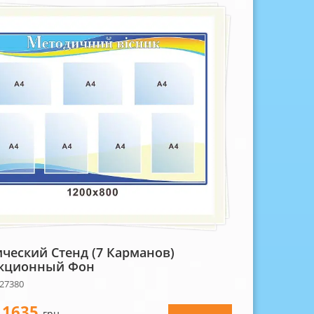
ческий Стенд (7 Карманов)
акционный Фон
 27380
1635
-
грн.