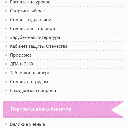
Расписание уроков
Спортивный зал
Стенд Поздравляем
Стенды для столовой
Зарубежная литература
Кабинет защиты Отечества
Профсоюз
ДПА и ЗНО
Таблички на дверь
Стенды по трудам
Гражданская оборона
Портреты для кабинетов
Великие ученые