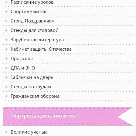
Расписание уроков
Спортивный зал
Стенд Поздравляем
Стенды для столовой
Зарубежная литература
Кабинет защиты Отечества
Профсоюз
ДПА и ЗНО
Таблички на дверь
Стенды по трудам
Гражданская оборона
Портреты для кабинетов
Великие ученые