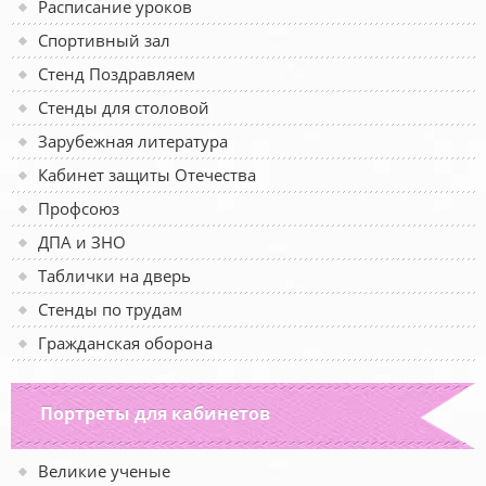
Расписание уроков
Спортивный зал
Стенд Поздравляем
Стенды для столовой
Зарубежная литература
Кабинет защиты Отечества
Профсоюз
ДПА и ЗНО
Таблички на дверь
Стенды по трудам
Гражданская оборона
Портреты для кабинетов
Великие ученые