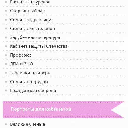
Расписание уроков
Спортивный зал
Стенд Поздравляем
Стенды для столовой
Зарубежная литература
Кабинет защиты Отечества
Профсоюз
ДПА и ЗНО
Таблички на дверь
Стенды по трудам
Гражданская оборона
Портреты для кабинетов
Великие ученые