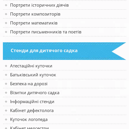
Портрети історичних діячів
Портрети композиторів
Портрети математиків
Портрети письменників та поетів
Стенди для дитячого садка
Атестаційні куточки
Батьківський куточок
Безпека на дорозі
Візитки дитячого садка
Інформаційні стенди
Кабінет дефектолога
Куточок логопеда
Кабінет медсестри