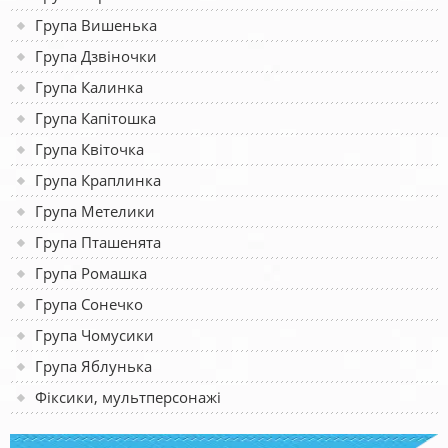
Група Вишенька
Група Дзвіночки
Група Калинка
Група Капітошка
Група Квіточка
Група Краплинка
Група Метелики
Група Пташенята
Група Ромашка
Група Сонечко
Група Чомусики
Група Яблунька
Фіксики, мультперсонажі