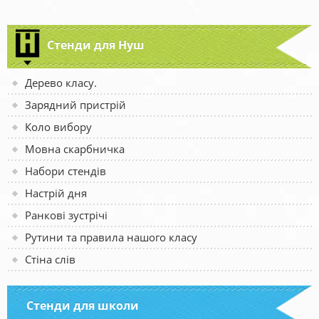
Стенди для Нуш
Дерево класу.
Зарядний пристрій
Коло вибору
Мовна скарбничка
Набори стендів
Настрій дня
Ранкові зустрічі
Рутини та правила нашого класу
Стіна слів
Стенди для школи