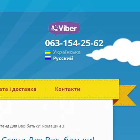
063-154-25-62
Українська
Русский
та і доставка
Контакти
тенд Для Вас, батьки! Ромашки 3
Стенд Для Вас, батьки!