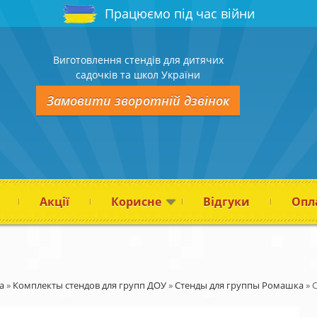
Працюємо під час війни
Виготовлення стендів для дитячих
садочків та школ України
Замовити зворотній дзвінок
Акції
Корисне
Відгуки
Опла
а
»
Комплекты стендов для групп ДОУ
»
Стенды для группы Ромашка
»
С