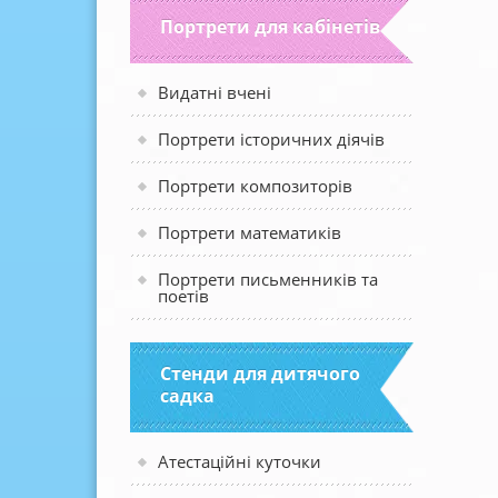
Портрети для кабінетів
Видатні вчені
Портрети історичних діячів
Портрети композиторів
Портрети математиків
Портрети письменників та
поетів
Стенди для дитячого
садка
Атестаційні куточки