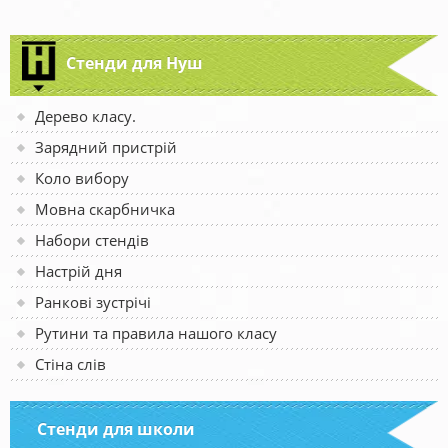
Стенди для Нуш
Дерево класу.
Зарядний пристрій
Коло вибору
Мовна скарбничка
Набори стендів
Настрій дня
Ранкові зустрічі
Рутини та правила нашого класу
Стіна слів
Стенди для школи