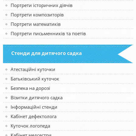
Портрети історичних діячів
Портрети композиторів
Портрети математиків
Портрети письменників та поетів
Стенди для дитячого садка
Атестаційні куточки
Батьківський куточок
Безпека на дорозі
Візитки дитячого садка
Інформаційні стенди
Кабінет дефектолога
Куточок логопеда
Кабінет медсестри