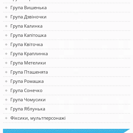
Група Вишенька
Група Дзвіночки
Група Калинка
Група Капітошка
Група Квіточка
Група Краплинка
Група Метелики
Група Пташенята
Група Ромашка
Група Сонечко
Група Чомусики
Група Яблунька
Фіксики, мультперсонажі