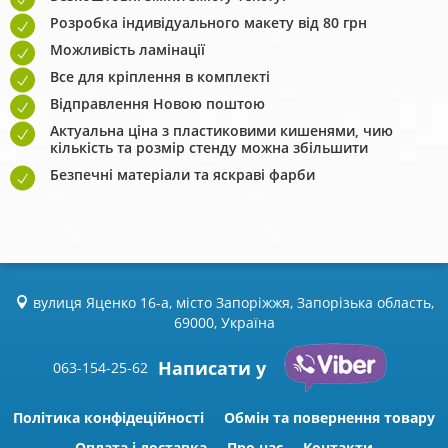
Розробка індивідуального макету від 80 грн
Можливість ламінації
Все для кріплення в комплекті
Відправлення Новою поштою
Актуальна ціна з пластиковими кишенями, чию
кількість та розмір стенду можна збільшити
Безпечні матеріали та яскраві фарби
вулиця Яценко 16-а, місто Запоріжжя, Запорізька область,
69000, Україна
Написати у
063-154-25-62
Політика конфідеційності
Обмін та повернення товару
Оплата і доставка
Про нас
Контакти