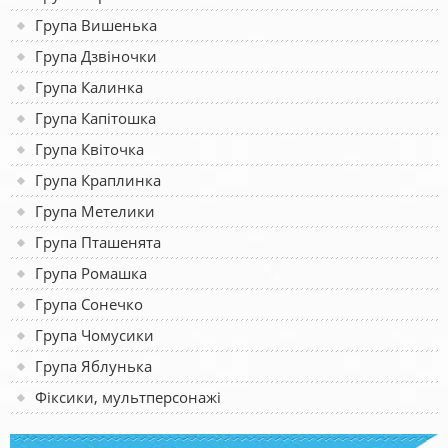
Група Вишенька
Група Дзвіночки
Група Калинка
Група Капітошка
Група Квіточка
Група Краплинка
Група Метелики
Група Пташенята
Група Ромашка
Група Сонечко
Група Чомусики
Група Яблунька
Фіксики, мультперсонажі