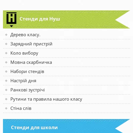
Стенди для Нуш
Дерево класу.
Зарядний пристрій
Коло вибору
Мовна скарбничка
Набори стендів
Настрій дня
Ранкові зустрічі
Рутини та правила нашого класу
Стіна слів
Стенди для школи