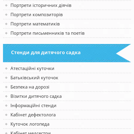
Портрети історичних діячів
Портрети композиторів
Портрети математиків
Портрети письменників та поетів
Стенди для дитячого садка
Атестаційні куточки
Батьківський куточок
Безпека на дорозі
Візитки дитячого садка
Інформаційні стенди
Кабінет дефектолога
Куточок логопеда
Кабінет медсестри