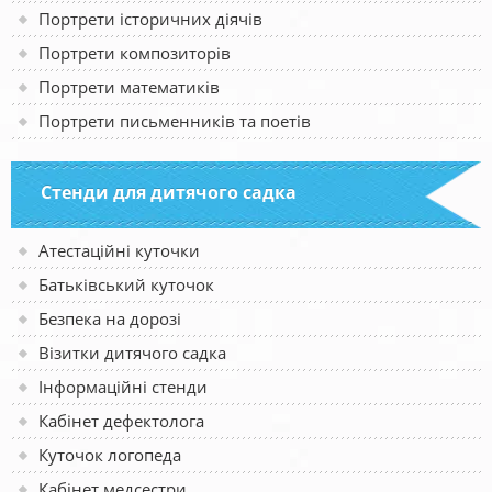
Портрети історичних діячів
Портрети композиторів
Портрети математиків
Портрети письменників та поетів
Стенди для дитячого садка
Атестаційні куточки
Батьківський куточок
Безпека на дорозі
Візитки дитячого садка
Інформаційні стенди
Кабінет дефектолога
Куточок логопеда
Кабінет медсестри