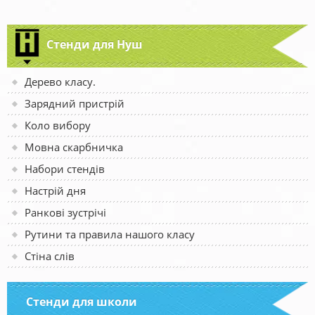
Стенди для Нуш
Дерево класу.
Зарядний пристрій
Коло вибору
Мовна скарбничка
Набори стендів
Настрій дня
Ранкові зустрічі
Рутини та правила нашого класу
Стіна слів
Стенди для школи