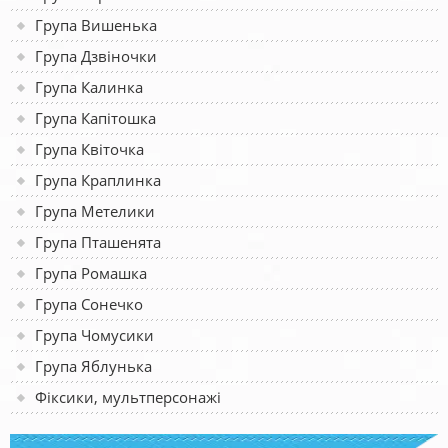
Група Вишенька
Група Дзвіночки
Група Калинка
Група Капітошка
Група Квіточка
Група Краплинка
Група Метелики
Група Пташенята
Група Ромашка
Група Сонечко
Група Чомусики
Група Яблунька
Фіксики, мультперсонажі