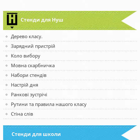
Стенди для Нуш
Дерево класу.
Зарядний пристрій
Коло вибору
Мовна скарбничка
Набори стендів
Настрій дня
Ранкові зустрічі
Рутини та правила нашого класу
Стіна слів
Стенди для школи