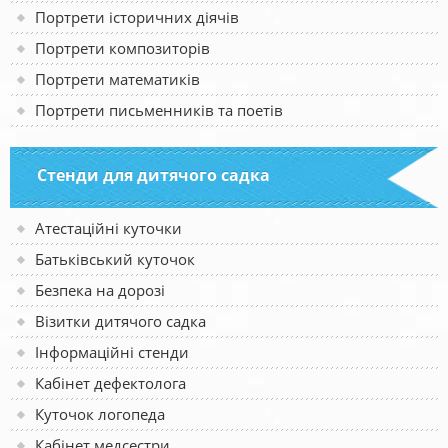
Портрети історичних діячів
Портрети композиторів
Портрети математиків
Портрети письменників та поетів
Стенди для дитячого садка
Атестаційні куточки
Батьківський куточок
Безпека на дорозі
Візитки дитячого садка
Інформаційні стенди
Кабінет дефектолога
Куточок логопеда
Кабінет медсестри