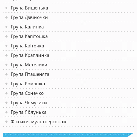
Група Вишенька
Група Дзвіночки
Група Калинка
Група Капітошка
Група Квіточка
Група Краплинка
Група Метелики
Група Пташенята
Група Ромашка
Група Сонечко
Група Чомусики
Група Яблунька
Фіксики, мультперсонажі