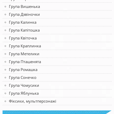
Група Вишенька
Група Дзвіночки
Група Калинка
Група Капітошка
Група Квіточка
Група Краплинка
Група Метелики
Група Пташенята
Група Ромашка
Група Сонечко
Група Чомусики
Група Яблунька
Фіксики, мультперсонажі