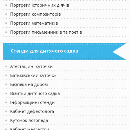
Портрети історичних діячів
Портрети композиторів
Портрети математиків
Портрети письменників та поетів
Стенди для дитячого садка
Атестаційні куточки
Батьківський куточок
Безпека на дорозі
Візитки дитячого садка
Інформаційні стенди
Кабінет дефектолога
Куточок логопеда
Кабінет медсестри