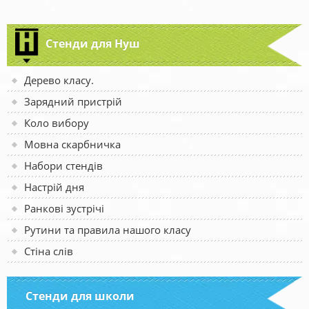
Стенди для Нуш
Дерево класу.
Зарядний пристрій
Коло вибору
Мовна скарбничка
Набори стендів
Настрій дня
Ранкові зустрічі
Рутини та правила нашого класу
Стіна слів
Стенди для школи