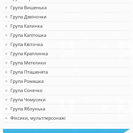
Група Вишенька
Група Дзвіночки
Група Калинка
Група Капітошка
Група Квіточка
Група Краплинка
Група Метелики
Група Пташенята
Група Ромашка
Група Сонечко
Група Чомусики
Група Яблунька
Фіксики, мультперсонажі