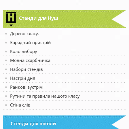
Стенди для Нуш
Дерево класу.
Зарядний пристрій
Коло вибору
Мовна скарбничка
Набори стендів
Настрій дня
Ранкові зустрічі
Рутини та правила нашого класу
Стіна слів
Стенди для школи