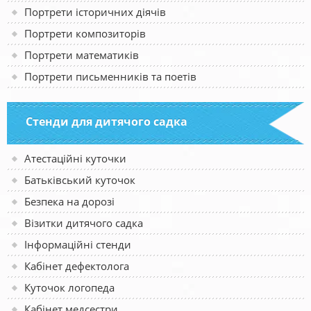
Портрети історичних діячів
Портрети композиторів
Портрети математиків
Портрети письменників та поетів
Стенди для дитячого садка
Атестаційні куточки
Батьківський куточок
Безпека на дорозі
Візитки дитячого садка
Інформаційні стенди
Кабінет дефектолога
Куточок логопеда
Кабінет медсестри