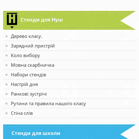
Стенди для Нуш
Дерево класу.
Зарядний пристрій
Коло вибору
Мовна скарбничка
Набори стендів
Настрій дня
Ранкові зустрічі
Рутини та правила нашого класу
Стіна слів
Стенди для школи