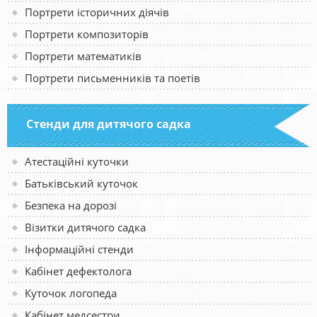
Портрети історичних діячів
Портрети композиторів
Портрети математиків
Портрети письменників та поетів
Стенди для дитячого садка
Атестаційні куточки
Батьківський куточок
Безпека на дорозі
Візитки дитячого садка
Інформаційні стенди
Кабінет дефектолога
Куточок логопеда
Кабінет медсестри