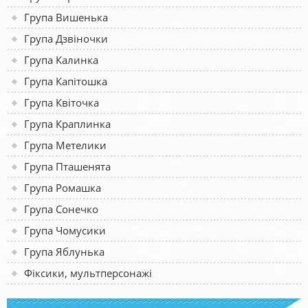
Група Вишенька
Група Дзвіночки
Група Калинка
Група Капітошка
Група Квіточка
Група Краплинка
Група Метелики
Група Пташенята
Група Ромашка
Група Сонечко
Група Чомусики
Група Яблунька
Фіксики, мультперсонажі