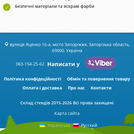
Безпечні матеріали та яскраві фарби
вулиця Яценко 16-а, місто Запоріжжя, Запорізька область,
69000, Україна
Написати у
063-154-25-62
Політика конфідеційності
Обмін та повернення товару
Оплата і доставка
Про нас
Контакти
Склад стендів
2015-2026 Всі права захищені
Карта сайта
Українська
Русский