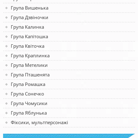
Група Вишенька
Група Дзвіночки
Група Калинка
Група Капітошка
Група Квіточка
Група Краплинка
Група Метелики
Група Пташенята
Група Ромашка
Група Сонечко
Група Чомусики
Група Яблунька
Фіксики, мультперсонажі