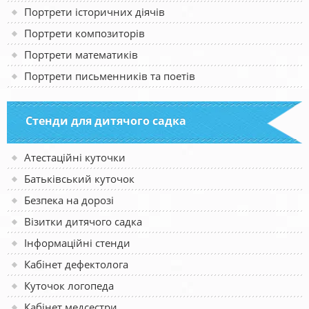
Портрети історичних діячів
Портрети композиторів
Портрети математиків
Портрети письменників та поетів
Стенди для дитячого садка
Атестаційні куточки
Батьківський куточок
Безпека на дорозі
Візитки дитячого садка
Інформаційні стенди
Кабінет дефектолога
Куточок логопеда
Кабінет медсестри