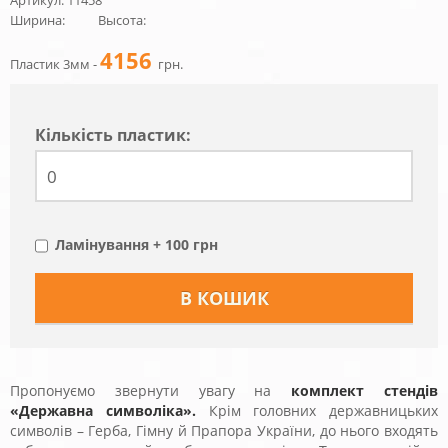
Артикул: 11458
Ширина:
Высота:
4156
Пластик 3мм -
грн.
Кiлькiсть пластик:
Ламінування + 100 грн
Пропонуємо звернути увагу на
комплект стендів
«Державна символіка».
Крім головних державницьких
символів – Герба, Гімну й Прапора України, до нього входять