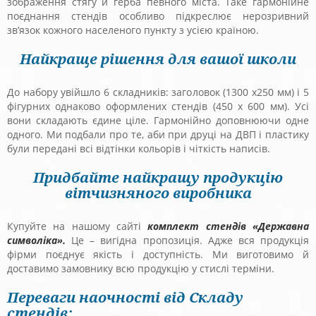
зображення стягу й герба певного міста. Таке гармонійне
поєднання стендів особливо підкреслює нерозривний
зв’язок кожного населеного пункту з усією країною.
Найкраще рішення для вашої школи
До набору увійшло 6 складників: заголовок (1300 х250 мм) і 5
фігурних однаково оформлених стендів (450 х 600 мм). Усі
вони складають єдине ціле. Гармонійно доповнюючи одне
одного. Ми подбали про те, аби при друці на ДВП і пластику
були передані всі відтінки кольорів і чіткість написів.
Придбайте найкращу продукцію
вітчизняного виробника
Купуйте на нашому сайті
комплект стендів «Державна
символіка».
Це – вигідна пропозиція. Адже вся продукція
фірми поєднує якість і доступність. Ми виготовимо й
доставимо замовнику всю продукцію у стислі терміни.
Переваги наочності від Складу
стендів: