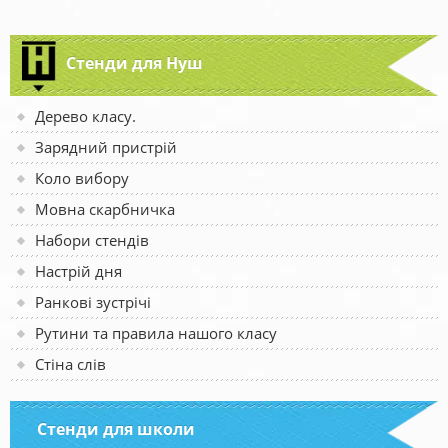
Стенди для Нуш
Дерево класу.
Зарядний пристрій
Коло вибору
Мовна скарбничка
Набори стендів
Настрій дня
Ранкові зустрічі
Рутини та правила нашого класу
Стіна слів
Стенди для школи