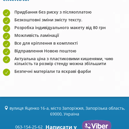
Придбання без риску з післяоплатою
Безкоштовні зміни змісту тексту.
Розробка індивідуального макету від 80 грн
Можливість ламінації
Все для кріплення в комплекті
Відправлення Новою поштою
Актуальна ціна з пластиковими кишенями, чию
кількість та розмір стенду можна збільшити
Безпечні матеріали та яскраві фарби
вулиця Яценко 16-а, місто Запоріжжя, Запорізька область,
69000, Україна
Написати у
063-154-25-62