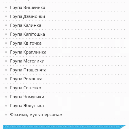
Група Вишенька
Група Дзвіночки
Група Калинка
Група Капітошка
Група Квіточка
Група Краплинка
Група Метелики
Група Пташенята
Група Ромашка
Група Сонечко
Група Чомусики
Група Яблунька
Фіксики, мультперсонажі