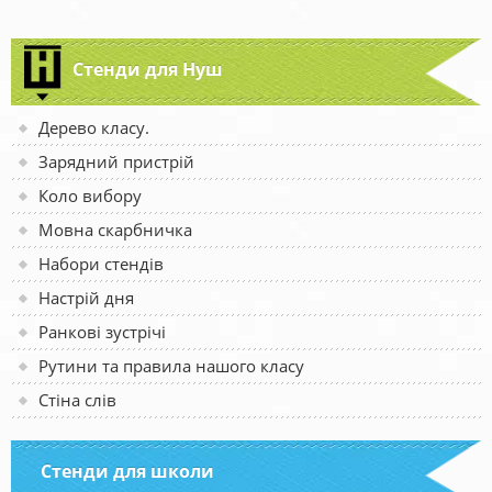
Стенди для Нуш
Дерево класу.
Зарядний пристрій
Коло вибору
Мовна скарбничка
Набори стендів
Настрій дня
Ранкові зустрічі
Рутини та правила нашого класу
Стіна слів
Стенди для школи