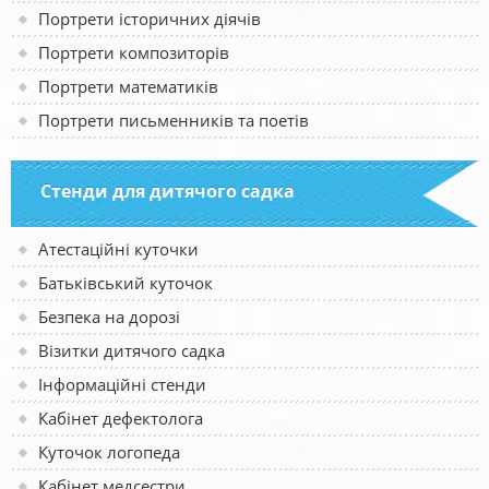
Портрети історичних діячів
Портрети композиторів
Портрети математиків
Портрети письменників та поетів
Стенди для дитячого садка
Атестаційні куточки
Батьківський куточок
Безпека на дорозі
Візитки дитячого садка
Інформаційні стенди
Кабінет дефектолога
Куточок логопеда
Кабінет медсестри