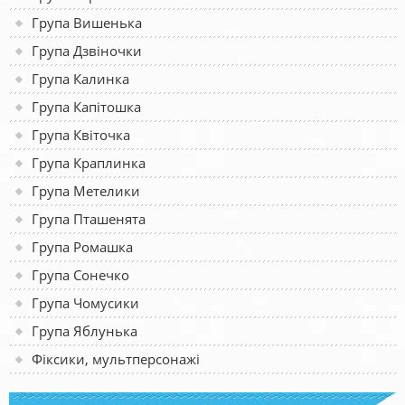
Група Вишенька
Група Дзвіночки
Група Калинка
Група Капітошка
Група Квіточка
Група Краплинка
Група Метелики
Група Пташенята
Група Ромашка
Група Сонечко
Група Чомусики
Група Яблунька
Фіксики, мультперсонажі