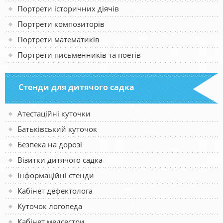
Портрети історичних діячів
Портрети композиторів
Портрети математиків
Портрети письменників та поетів
Стенди для дитячого садка
Атестаційні куточки
Батьківський куточок
Безпека на дорозі
Візитки дитячого садка
Інформаційні стенди
Кабінет дефектолога
Куточок логопеда
Кабінет медсестри