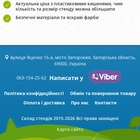
Актуальна ціна з пластиковими кишенями, чию
кількість та розмір стенду можна збільшити
Безпечні матеріали та яскраві фарби
вулиця Яценко 16-а, місто Запоріжжя, Запорізька область,
69000, Україна
Написати у
063-154-25-62
Політика конфідеційності
Обмін та повернення товару
Оплата і доставка
Про нас
Контакти
Склад стендів
2015-2026 Всі права захищені
Карта сайта