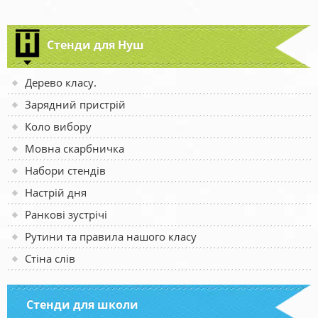
Стенди для Нуш
Дерево класу.
Зарядний пристрій
Коло вибору
Мовна скарбничка
Набори стендів
Настрій дня
Ранкові зустрічі
Рутини та правила нашого класу
Стіна слів
Стенди для школи