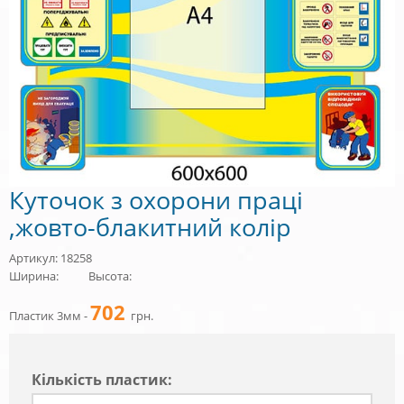
Куточок з охорони праці
,жовто-блакитний колір
Артикул: 18258
Ширина:
Высота:
702
Пластик 3мм -
грн.
Кiлькiсть пластик: