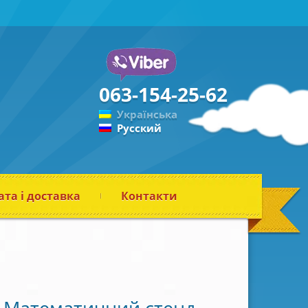
063-154-25-62
Українська
Русский
та і доставка
Контакти
Математичний стенд