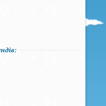
ндів: