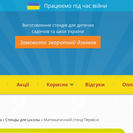
Працюємо під час війни
Виготовлення стендів для дитячих
садочків та школ України
Замовити зворотній дзвінок
Акції
Корисне
Відгуки
Опла
а
»
Стенды для школы
»
Математичний стенд Первісні