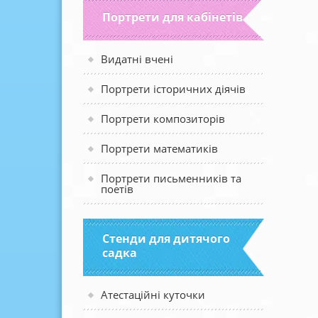
Портрети для кабінетів
Видатні вчені
Портрети історичних діячів
Портрети композиторів
Портрети математиків
Портрети письменників та
поетів
Стенди для дитячого
садка
Атестаційні куточки