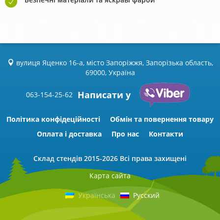
вулиця Яценко 16-а, місто Запоріжжя, Запорізька область,
69000, Україна
Написати у
063-154-25-62
Політика конфідеційності
Обмін та повернення товару
Оплата і доставка
Про нас
Контакти
Склад стендів
2015-2026 Всі права захищені
Карта сайта
Українська
Русский