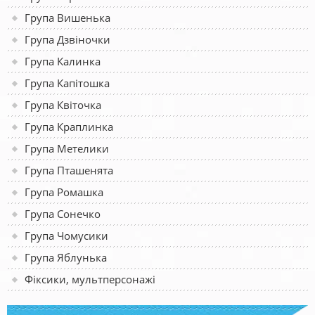
Група Вишенька
Група Дзвіночки
Група Калинка
Група Капітошка
Група Квіточка
Група Краплинка
Група Метелики
Група Пташенята
Група Ромашка
Група Сонечко
Група Чомусики
Група Яблунька
Фіксики, мультперсонажі