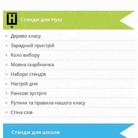
Стенди для Нуш
Дерево класу.
Зарядний пристрій
Коло вибору
Мовна скарбничка
Набори стендів
Настрій дня
Ранкові зустрічі
Рутини та правила нашого класу
Стіна слів
Стенди для школи