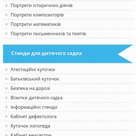
Портрети історичних діячів
Портрети композиторів
Портрети математиків
Портрети письменників та поетів
Стенди для дитячого садка
Атестаційні куточки
Батьківський куточок
Безпека на дорозі
Візитки дитячого садка
Інформаційні стенди
Кабінет дефектолога
Куточок логопеда
Кабінет медсестри