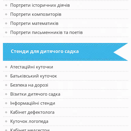
Портрети історичних діячів
Портрети композиторів
Портрети математиків
Портрети письменників та поетів
Стенди для дитячого садка
Атестаційні куточки
Батьківський куточок
Безпека на дорозі
Візитки дитячого садка
Інформаційні стенди
Кабінет дефектолога
Куточок логопеда
Кабінет медсестри