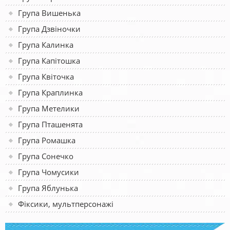
Група Вишенька
Група Дзвіночки
Група Калинка
Група Капітошка
Група Квіточка
Група Краплинка
Група Метелики
Група Пташенята
Група Ромашка
Група Сонечко
Група Чомусики
Група Яблунька
Фіксики, мультперсонажі