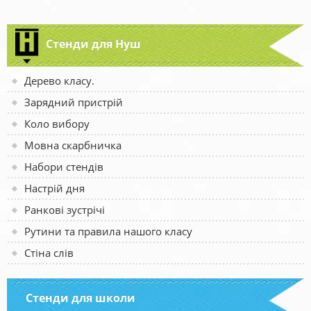
Стенди для Нуш
Дерево класу.
Зарядний пристрій
Коло вибору
Мовна скарбничка
Набори стендів
Настрій дня
Ранкові зустрічі
Рутини та правила нашого класу
Стіна слів
Стенди для школи