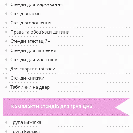
Стенди для маркування
Стенд вітаємо
Стенд оголошення
Права та обов’язки дитини
Стенди атестаційні
Стенди для ліплення
Стенди для малюнків
Для спортивної зали
Стенди-книжки
Таблички на двері
Комплекти стендів для груп ДНЗ
Група Бджілка
Група Берізка