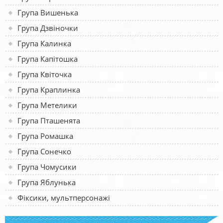
Група Вишенька
Група Дзвіночки
Група Калинка
Група Капітошка
Група Квіточка
Група Краплинка
Група Метелики
Група Пташенята
Група Ромашка
Група Сонечко
Група Чомусики
Група Яблунька
Фіксики, мультперсонажі