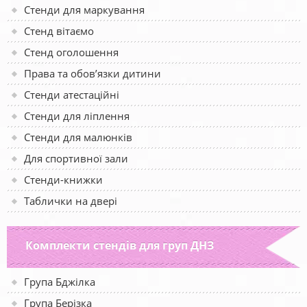
Стенди для маркування
Стенд вітаємо
Стенд оголошення
Права та обов’язки дитини
Стенди атестаційні
Стенди для ліплення
Стенди для малюнків
Для спортивної зали
Стенди-книжки
Таблички на двері
Комплекти стендів для груп ДНЗ
Група Бджілка
Група Берізка