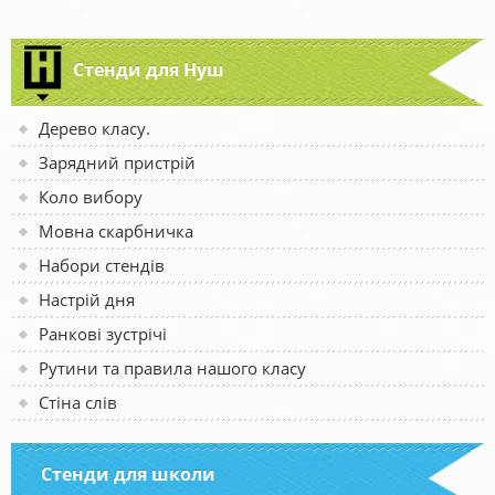
Стенди для Нуш
Дерево класу.
Зарядний пристрій
Коло вибору
Мовна скарбничка
Набори стендів
Настрій дня
Ранкові зустрічі
Рутини та правила нашого класу
Стіна слів
Стенди для школи