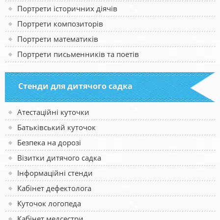
Портрети історичних діячів
Портрети композиторів
Портрети математиків
Портрети письменників та поетів
Стенди для дитячого садка
Атестаційні куточки
Батьківський куточок
Безпека на дорозі
Візитки дитячого садка
Інформаційні стенди
Кабінет дефектолога
Куточок логопеда
Кабінет медсестри