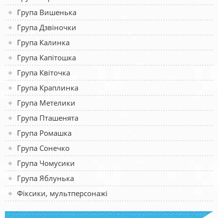
Група Вишенька
Група Дзвіночки
Група Калинка
Група Капітошка
Група Квіточка
Група Краплинка
Група Метелики
Група Пташенята
Група Ромашка
Група Сонечко
Група Чомусики
Група Яблунька
Фіксики, мультперсонажі