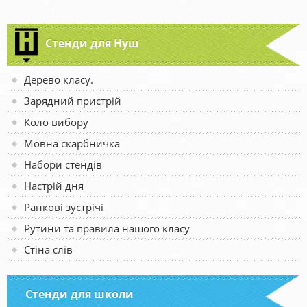
Стенди для Нуш
Дерево класу.
Зарядний пристрій
Коло вибору
Мовна скарбничка
Набори стендів
Настрій дня
Ранкові зустрічі
Рутини та правила нашого класу
Стіна слів
Стенди для школи