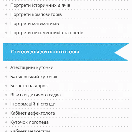
Портрети історичних діячів
Портрети композиторів
Портрети математиків
Портрети письменників та поетів
Стенди для дитячого садка
Атестаційні куточки
Батьківський куточок
Безпека на дорозі
Візитки дитячого садка
Інформаційні стенди
Кабінет дефектолога
Куточок логопеда
Кабінет медсестри