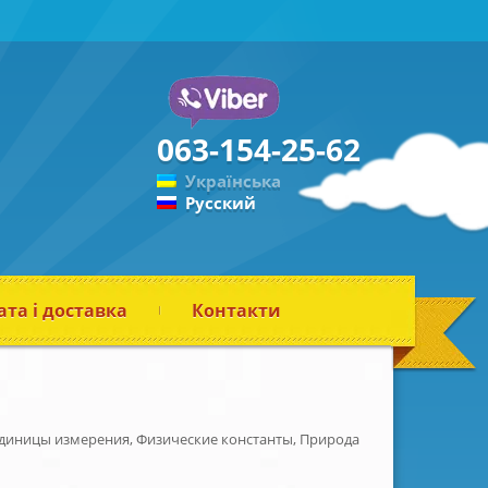
063-154-25-62
Українська
Русский
та і доставка
Контакти
единицы измерения, Физические константы, Природа