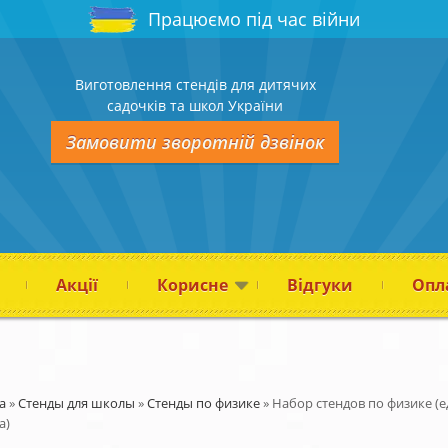
Працюємо під час війни
Виготовлення стендів для дитячих
садочків та школ України
Замовити зворотній дзвінок
Акції
Корисне
Відгуки
Опла
а
»
Стенды для школы
»
Стенды по физике
»
Набор стендов по физике (
а)