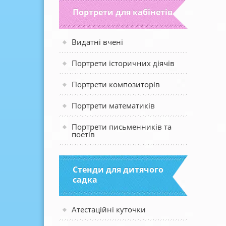
Портрети для кабінетів
Видатні вчені
Портрети історичних діячів
Портрети композиторів
Портрети математиків
Портрети письменників та
поетів
Стенди для дитячого
садка
Атестаційні куточки