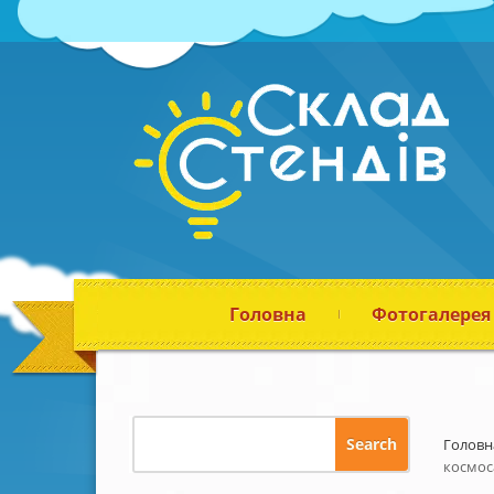
Головна
Фотогалерея
Головн
космос