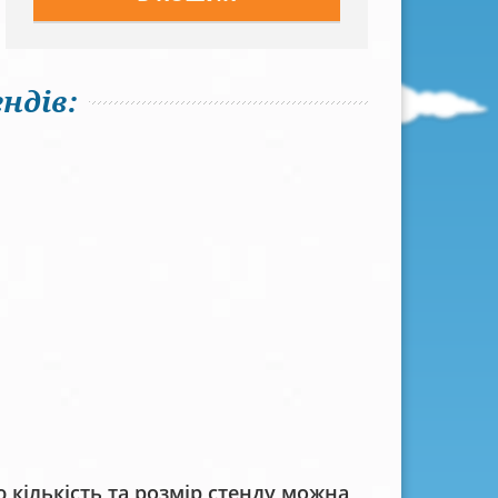
ндів:
кількість та розмір стенду можна