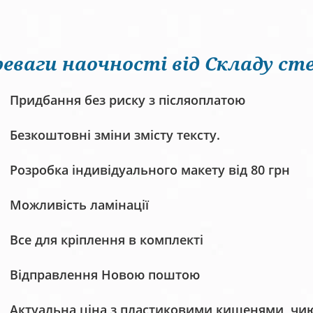
еваги наочності від Складу сте
Придбання без риску з післяоплатою
Безкоштовні зміни змісту тексту.
Розробка індивідуального макету від 80 грн
Можливість ламінації
Все для кріплення в комплекті
Відправлення Новою поштою
Актуальна ціна з пластиковими кишенями, чию 