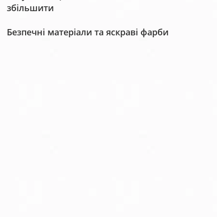
збільшити
Безпечні матеріали та яскраві фарби