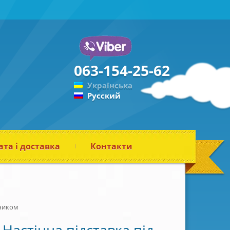
063-154-25-62
Українська
Русский
та і доставка
Контакти
ячиком
Настінна підставка під