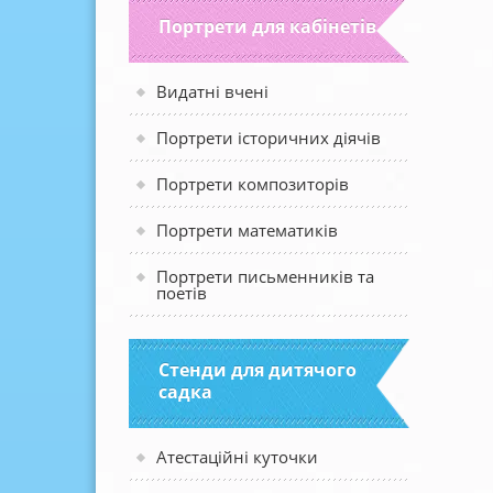
Портрети для кабінетів
Видатні вчені
Портрети історичних діячів
Портрети композиторів
Портрети математиків
Портрети письменників та
поетів
Стенди для дитячого
садка
Атестаційні куточки