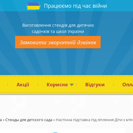
Працюємо під час війни
Виготовлення стендів для дитячих
садочків та школ України
Замовити зворотній дзвінок
Акції
Корисне
Відгуки
Опла
а
»
Стенды для детского сада
»
Настінна підставка під ліплення Діти з м’