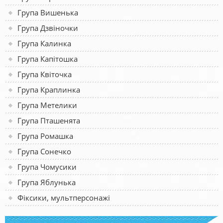
Група Вишенька
Група Дзвіночки
Група Калинка
Група Капітошка
Група Квіточка
Група Краплинка
Група Метелики
Група Пташенята
Група Ромашка
Група Сонечко
Група Чомусики
Група Яблунька
Фіксики, мультперсонажі