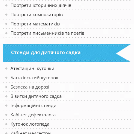
Портрети історичних діячів
Портрети композиторів
Портрети математиків
Портрети письменників та поетів
Стенди для дитячого садка
Атестаційні куточки
Батьківський куточок
Безпека на дорозі
Візитки дитячого садка
Інформаційні стенди
Кабінет дефектолога
Куточок логопеда
Кабінет медсестри