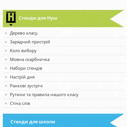
Стенди для Нуш
Дерево класу.
Зарядний пристрій
Коло вибору
Мовна скарбничка
Набори стендів
Настрій дня
Ранкові зустрічі
Рутини та правила нашого класу
Стіна слів
Стенди для школи