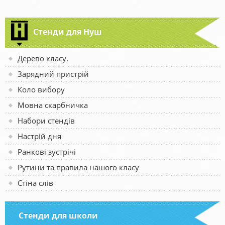
Стенди для Нуш
Дерево класу.
Зарядний пристрій
Коло вибору
Мовна скарбничка
Набори стендів
Настрій дня
Ранкові зустрічі
Рутини та правила нашого класу
Стіна слів
Стенди для школи