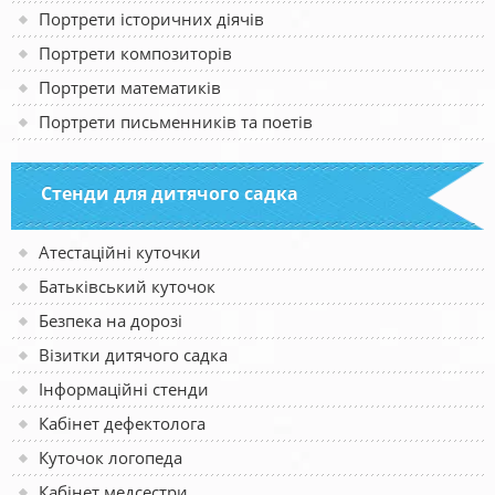
Портрети історичних діячів
Портрети композиторів
Портрети математиків
Портрети письменників та поетів
Стенди для дитячого садка
Атестаційні куточки
Батьківський куточок
Безпека на дорозі
Візитки дитячого садка
Інформаційні стенди
Кабінет дефектолога
Куточок логопеда
Кабінет медсестри