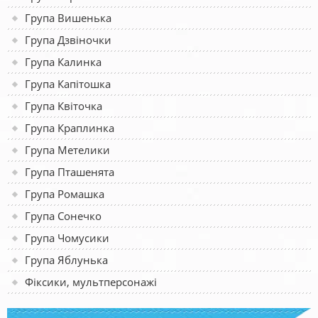
Група Вишенька
Група Дзвіночки
Група Калинка
Група Капітошка
Група Квіточка
Група Краплинка
Група Метелики
Група Пташенята
Група Ромашка
Група Сонечко
Група Чомусики
Група Яблунька
Фіксики, мультперсонажі