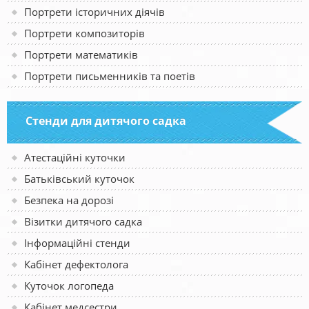
Портрети історичних діячів
Портрети композиторів
Портрети математиків
Портрети письменників та поетів
Стенди для дитячого садка
Атестаційні куточки
Батьківський куточок
Безпека на дорозі
Візитки дитячого садка
Інформаційні стенди
Кабінет дефектолога
Куточок логопеда
Кабінет медсестри