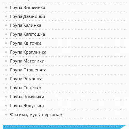
Група Вишенька
Група Дзвіночки
Група Калинка
Група Капітошка
Група Квіточка
Група Краплинка
Група Метелики
Група Пташенята
Група Ромашка
Група Сонечко
Група Чомусики
Група Яблунька
Фіксики, мультперсонажі