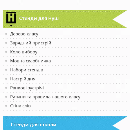
Стенди для Нуш
Дерево класу.
Зарядний пристрій
Коло вибору
Мовна скарбничка
Набори стендів
Настрій дня
Ранкові зустрічі
Рутини та правила нашого класу
Стіна слів
Стенди для школи