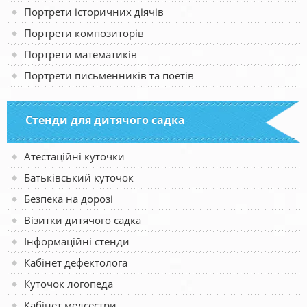
Портрети історичних діячів
Портрети композиторів
Портрети математиків
Портрети письменників та поетів
Стенди для дитячого садка
Атестаційні куточки
Батьківський куточок
Безпека на дорозі
Візитки дитячого садка
Інформаційні стенди
Кабінет дефектолога
Куточок логопеда
Кабінет медсестри