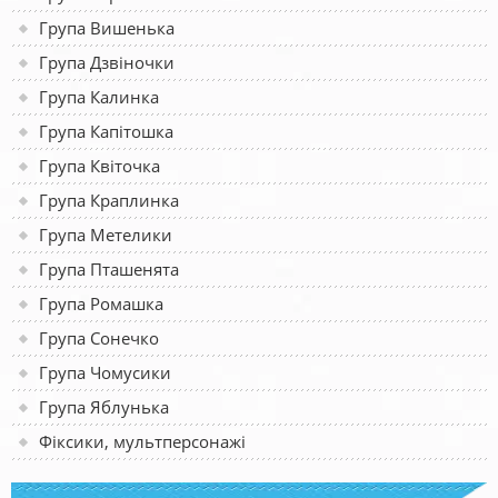
Група Вишенька
Група Дзвіночки
Група Калинка
Група Капітошка
Група Квіточка
Група Краплинка
Група Метелики
Група Пташенята
Група Ромашка
Група Сонечко
Група Чомусики
Група Яблунька
Фіксики, мультперсонажі