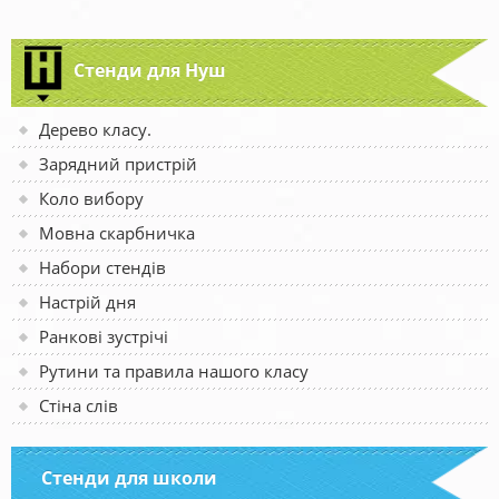
Стенди для Нуш
Дерево класу.
Зарядний пристрій
Коло вибору
Мовна скарбничка
Набори стендів
Настрій дня
Ранкові зустрічі
Рутини та правила нашого класу
Стіна слів
Стенди для школи