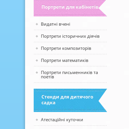
Портрети для кабінетів
Видатні вчені
Портрети історичних діячів
Портрети композиторів
Портрети математиків
Портрети письменників та
поетів
Стенди для дитячого
садка
Атестаційні куточки