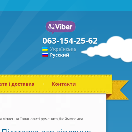
063-154-25-62
Українська
Русский
та і доставка
Контакти
ля ліплення Талановиті рученята Дюймовочка
Підставка для ліплення