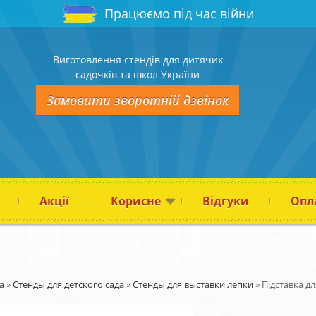
Працюємо під час війни
Виготовлення стендів для дитячих
садочків та школ України
Замовити зворотній дзвінок
Акції
Корисне
Відгуки
Опла
а
»
Стенды для детского сада
»
Стенды для выставки лепки
»
Підставка д