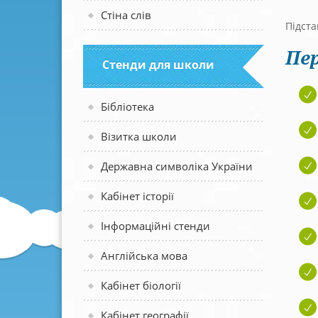
Стіна слів
Підста
Пер
Стенди для школи
Бібліотека
Візитка школи
Державна символіка України
Кабінет історії
Інформаційні стенди
Англійська мова
Кабінет біології
Кабінет географії