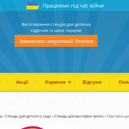
Працюємо під час війни
Виготовлення стендів для дитячих
садочків та школ України
Замовити зворотній дзвінок
Акції
Корисне
Відгуки
Опла
а
»
Стенды для детского сада
»
Стенды для выставки лепки
»
Підставка д