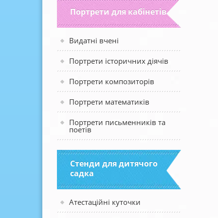
Портрети для кабінетів
Видатні вчені
Портрети історичних діячів
Портрети композиторів
Портрети математиків
Портрети письменників та
поетів
Стенди для дитячого
садка
Атестаційні куточки