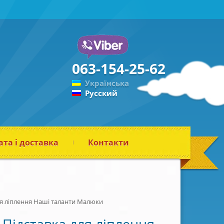
063-154-25-62
Українська
Русский
та і доставка
Контакти
ля ліплення Наші таланти Малюки
Підставка для ліплення