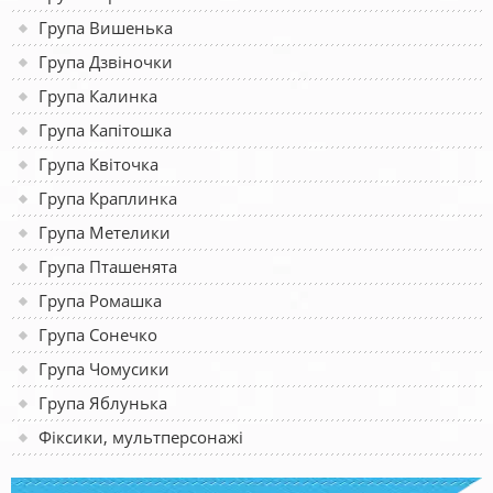
Група Вишенька
Група Дзвіночки
Група Калинка
Група Капітошка
Група Квіточка
Група Краплинка
Група Метелики
Група Пташенята
Група Ромашка
Група Сонечко
Група Чомусики
Група Яблунька
Фіксики, мультперсонажі