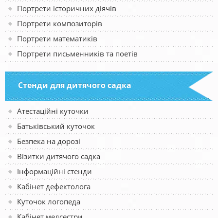
Портрети історичних діячів
Портрети композиторів
Портрети математиків
Портрети письменників та поетів
Стенди для дитячого садка
Атестаційні куточки
Батьківський куточок
Безпека на дорозі
Візитки дитячого садка
Інформаційні стенди
Кабінет дефектолога
Куточок логопеда
Кабінет медсестри