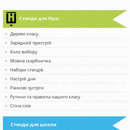
Стенди для Нуш
Дерево класу.
Зарядний пристрій
Коло вибору
Мовна скарбничка
Набори стендів
Настрій дня
Ранкові зустрічі
Рутини та правила нашого класу
Стіна слів
Стенди для школи