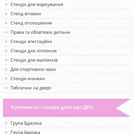
Стенди для маркування
Стенд вітаємо
Стенд оголошення
Права та обов’язки дитини
Стенди атестаційні
Стенди для ліплення
Стенди для малюнків
Для спортивної зали
Стенди-книжки
Таблички на двері
Комплекти стендів для груп ДНЗ
Група Бджілка
Група Берізка