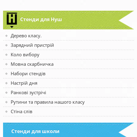
Стенди для Нуш
Дерево класу.
Зарядний пристрій
Коло вибору
Мовна скарбничка
Набори стендів
Настрій дня
Ранкові зустрічі
Рутини та правила нашого класу
Стіна слів
Стенди для школи