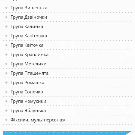
Група Вишенька
Група Дзвіночки
Група Калинка
Група Капітошка
Група Квіточка
Група Краплинка
Група Метелики
Група Пташенята
Група Ромашка
Група Сонечко
Група Чомусики
Група Яблунька
Фіксики, мультперсонажі