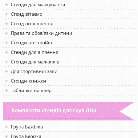
Стенди для маркування
Стенд вітаємо
Стенд оголошення
Права та обов’язки дитини
Стенди атестаційні
Стенди для ліплення
Стенди для малюнків
Для спортивної зали
Стенди-книжки
Таблички на двері
Комплекти стендів для груп ДНЗ
Група Бджілка
Група Берізка