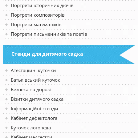
Портрети історичних діячів
Портрети композиторів
Портрети математиків
Портрети письменників та поетів
Стенди для дитячого садка
Атестаційні куточки
Батьківський куточок
Безпека на дорозі
Візитки дитячого садка
Інформаційні стенди
Кабінет дефектолога
Куточок логопеда
Кабінет медсестри