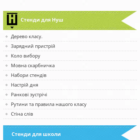
Стенди для Нуш
Дерево класу.
Зарядний пристрій
Коло вибору
Мовна скарбничка
Набори стендів
Настрій дня
Ранкові зустрічі
Рутини та правила нашого класу
Стіна слів
Стенди для школи