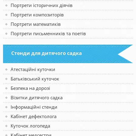
Портрети історичних діячів
Портрети композиторів
Портрети математиків
Портрети письменників та поетів
Стенди для дитячого садка
Атестаційні куточки
Батьківський куточок
Безпека на дорозі
Візитки дитячого садка
Інформаційні стенди
Кабінет дефектолога
Куточок логопеда
Кабінет медсестри