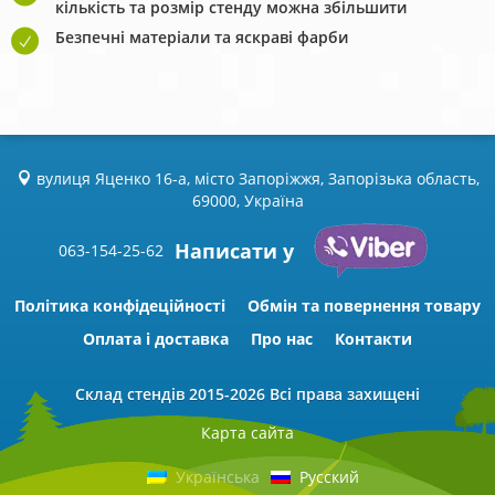
кількість та розмір стенду можна збільшити
Безпечні матеріали та яскраві фарби
вулиця Яценко 16-а, місто Запоріжжя, Запорізька область,
69000, Україна
Написати у
063-154-25-62
Політика конфідеційності
Обмін та повернення товару
Оплата і доставка
Про нас
Контакти
Склад стендів
2015-2026 Всі права захищені
Карта сайта
Українська
Русский