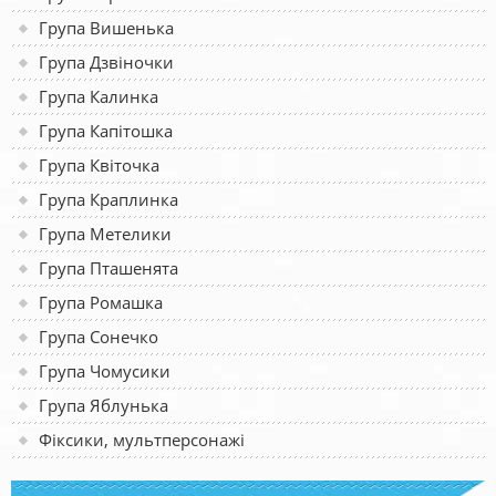
Група Вишенька
Група Дзвіночки
Група Калинка
Група Капітошка
Група Квіточка
Група Краплинка
Група Метелики
Група Пташенята
Група Ромашка
Група Сонечко
Група Чомусики
Група Яблунька
Фіксики, мультперсонажі