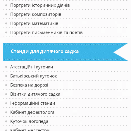
Портрети історичних діячів
Портрети композиторів
Портрети математиків
Портрети письменників та поетів
Стенди для дитячого садка
Атестаційні куточки
Батьківський куточок
Безпека на дорозі
Візитки дитячого садка
Інформаційні стенди
Кабінет дефектолога
Куточок логопеда
Кабінет медсестри