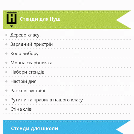
Стенди для Нуш
Дерево класу.
Зарядний пристрій
Коло вибору
Мовна скарбничка
Набори стендів
Настрій дня
Ранкові зустрічі
Рутини та правила нашого класу
Стіна слів
Стенди для школи