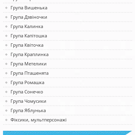
Група Вишенька
Група Дзвіночки
Група Калинка
Група Капітошка
Група Квіточка
Група Краплинка
Група Метелики
Група Пташенята
Група Ромашка
Група Сонечко
Група Чомусики
Група Яблунька
Фіксики, мультперсонажі