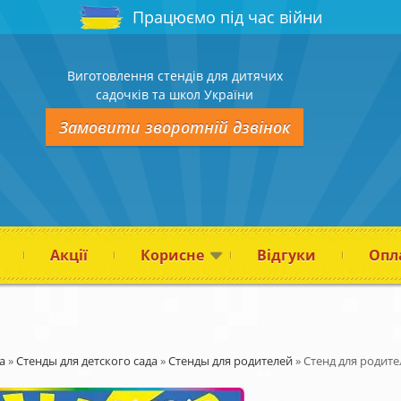
Працюємо під час війни
Виготовлення стендів для дитячих
садочків та школ України
Замовити зворотній дзвінок
Акції
Корисне
Відгуки
Опла
а
»
Стенды для детского сада
»
Стенды для родителей
»
Стенд для родите