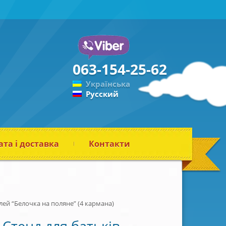
063-154-25-62
Українська
Русский
та і доставка
Контакти
лей “Белочка на поляне” (4 кармана)
Стенд для батьків