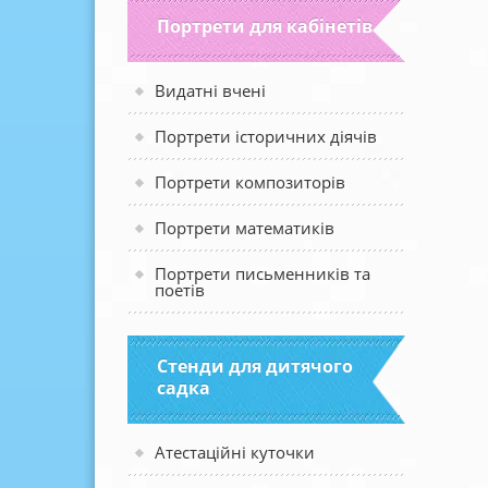
Портрети для кабінетів
Видатні вчені
Портрети історичних діячів
Портрети композиторів
Портрети математиків
Портрети письменників та
поетів
Стенди для дитячого
садка
Атестаційні куточки