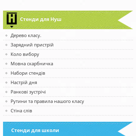
Стенди для Нуш
Дерево класу.
Зарядний пристрій
Коло вибору
Мовна скарбничка
Набори стендів
Настрій дня
Ранкові зустрічі
Рутини та правила нашого класу
Стіна слів
Стенди для школи