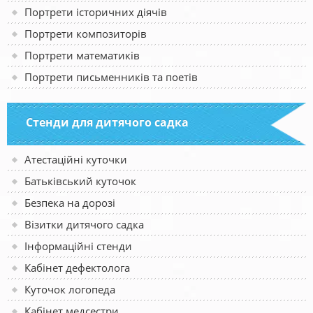
Портрети історичних діячів
Портрети композиторів
Портрети математиків
Портрети письменників та поетів
Стенди для дитячого садка
Атестаційні куточки
Батьківський куточок
Безпека на дорозі
Візитки дитячого садка
Інформаційні стенди
Кабінет дефектолога
Куточок логопеда
Кабінет медсестри