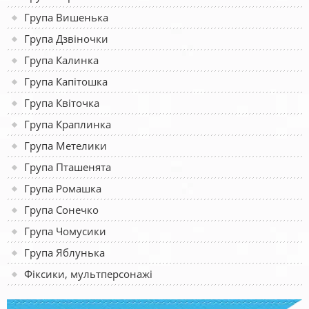
Група Вишенька
Група Дзвіночки
Група Калинка
Група Капітошка
Група Квіточка
Група Краплинка
Група Метелики
Група Пташенята
Група Ромашка
Група Сонечко
Група Чомусики
Група Яблунька
Фіксики, мультперсонажі