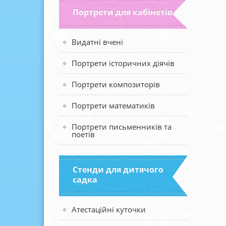
Портрети для кабінетів
Видатні вчені
Портрети історичних діячів
Портрети композиторів
Портрети математиків
Портрети письменників та
поетів
Стенди для дитячого
садка
Атестаційні куточки