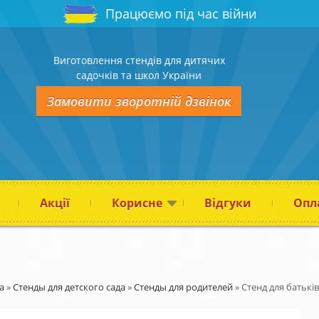
Працюємо під час війни
Виготовлення стендів для дитячих
садочків та школ України
Замовити зворотній дзвінок
Акції
Корисне
Відгуки
Опла
а
»
Стенды для детского сада
»
Стенды для родителей
»
Стенд для батьків