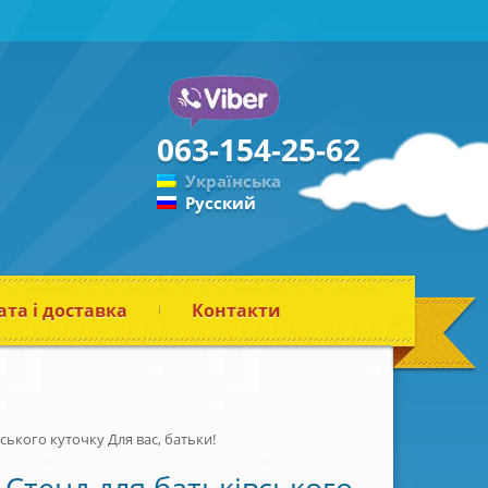
063-154-25-62
Українська
Русский
та і доставка
Контакти
ського куточку Для вас, батьки!
Стенд для батьківського