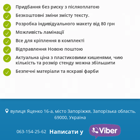
Придбання без риску з післяоплатою
Безкоштовні зміни змісту тексту.
Розробка індивідуального макету від 80 грн
Можливість ламінації
Все для кріплення в комплекті
Відправлення Новою поштою
Актуальна ціна з пластиковими кишенями, чию
кількість та розмір стенду можна збільшити
Безпечні матеріали та яскраві фарби
вулиця Яценко 16-а, місто Запоріжжя, Запорізька область,
69000, Україна
Написати у
063-154-25-62