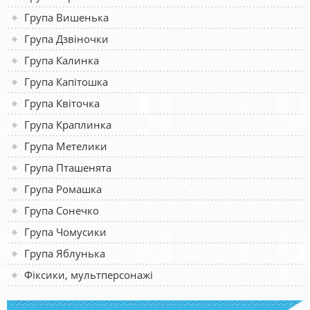
Група Вишенька
Група Дзвіночки
Група Калинка
Група Капітошка
Група Квіточка
Група Краплинка
Група Метелики
Група Пташенята
Група Ромашка
Група Сонечко
Група Чомусики
Група Яблунька
Фіксики, мультперсонажі