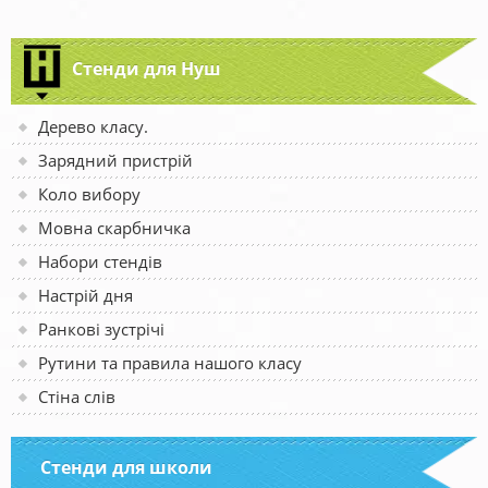
Стенди для Нуш
Дерево класу.
Зарядний пристрій
Коло вибору
Мовна скарбничка
Набори стендів
Настрій дня
Ранкові зустрічі
Рутини та правила нашого класу
Стіна слів
Стенди для школи