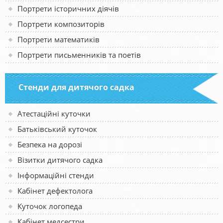
Портрети історичних діячів
Портрети композиторів
Портрети математиків
Портрети письменників та поетів
Стенди для дитячого садка
Атестаційні куточки
Батьківський куточок
Безпека на дорозі
Візитки дитячого садка
Інформаційні стенди
Кабінет дефектолога
Куточок логопеда
Кабінет медсестри