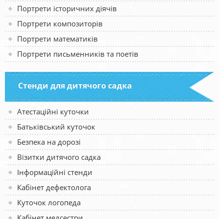
Портрети історичних діячів
Портрети композиторів
Портрети математиків
Портрети письменників та поетів
Стенди для дитячого садка
Атестаційні куточки
Батьківський куточок
Безпека на дорозі
Візитки дитячого садка
Інформаційні стенди
Кабінет дефектолога
Куточок логопеда
Кабінет медсестри