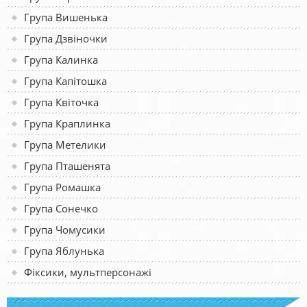
Група Вишенька
Група Дзвіночки
Група Калинка
Група Капітошка
Група Квіточка
Група Краплинка
Група Метелики
Група Пташенята
Група Ромашка
Група Сонечко
Група Чомусики
Група Яблунька
Фіксики, мультперсонажі