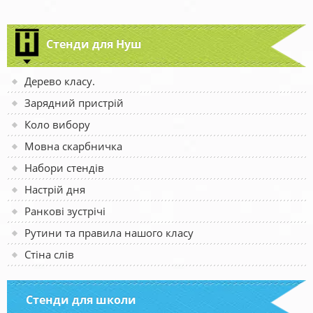
Стенди для Нуш
Дерево класу.
Зарядний пристрій
Коло вибору
Мовна скарбничка
Набори стендів
Настрій дня
Ранкові зустрічі
Рутини та правила нашого класу
Стіна слів
Стенди для школи